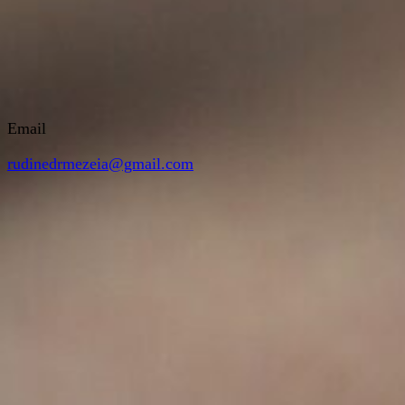
Email
rudinedrmezeia@gmail.com