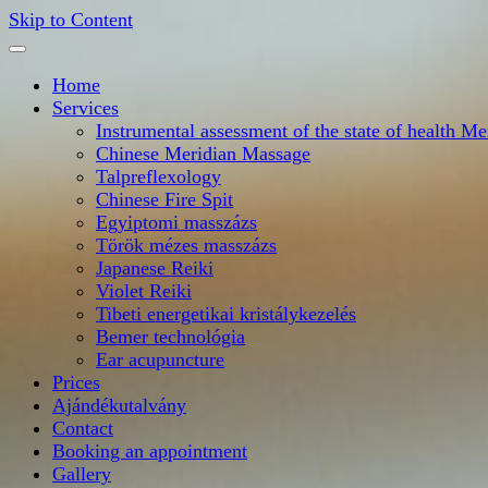
Skip to Content
Home
Services
Instrumental assessment of the state of health Mer
Chinese Meridian Massage
Talpreflexology
Chinese Fire Spit
Egyiptomi masszázs
Török mézes masszázs
Japanese Reiki
Violet Reiki
Tibeti energetikai kristálykezelés
Bemer technológia
Ear acupuncture
Prices
Ajándékutalvány
Contact
Booking an appointment
Gallery