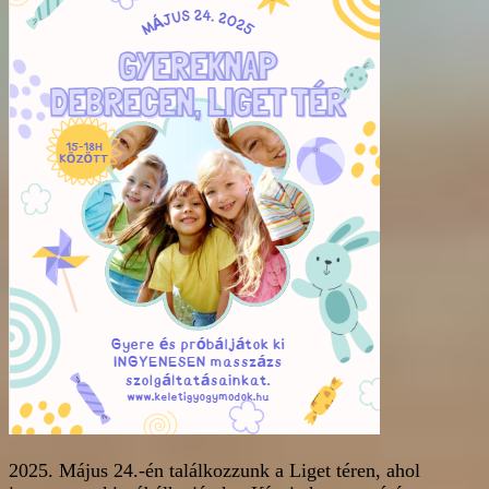
2025. Május 24.-én találkozzunk a Liget téren, ahol