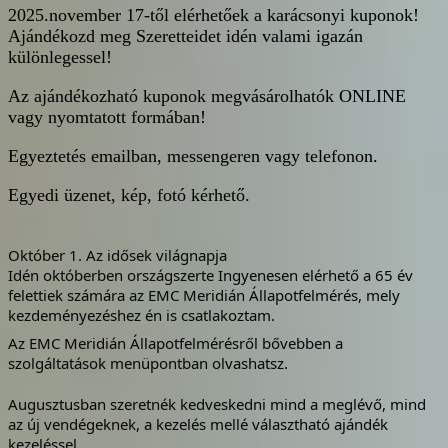
2025.november 17-től elérhetőek a karácsonyi kuponok!
Ajándékozd meg Szeretteidet idén valami igazán
különlegessel!
Az ajándékozható kuponok megvásárolhatók ONLINE
vagy nyomtatott formában!
Egyeztetés emailban, messengeren vagy telefonon.
Egyedi üzenet, kép, fotó kérhető.
Október 1. Az idősek világnapja
Idén októberben országszerte Ingyenesen elérhető a 65 év
felettiek számára az EMC Meridián Állapotfelmérés, mely
kezdeményezéshez én is csatlakoztam.
Az EMC Meridián Állapotfelmérésről bővebben a
szolgáltatások menüpontban olvashatsz.
Augusztusban szeretnék kedveskedni mind a meglévő, mind
az új vendégeknek, a kezelés mellé választható ajándék
kezeléssel.