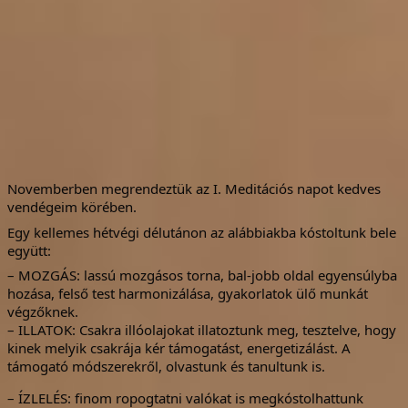
Novemberben megrendeztük az I. Meditációs napot kedves
vendégeim körében.
Egy kellemes hétvégi délutánon az alábbiakba kóstoltunk bele
együtt:
– MOZGÁS: lassú mozgásos torna, bal-jobb oldal egyensúlyba
hozása, felső test harmonizálása, gyakorlatok ülő munkát
végzőknek.
– ILLATOK: Csakra illóolajokat illatoztunk meg, tesztelve, hogy
kinek melyik csakrája kér támogatást, energetizálást. A
támogató módszerekről, olvastunk és tanultunk is.
– ÍZLELÉS: finom ropogtatni valókat is megkóstolhattunk