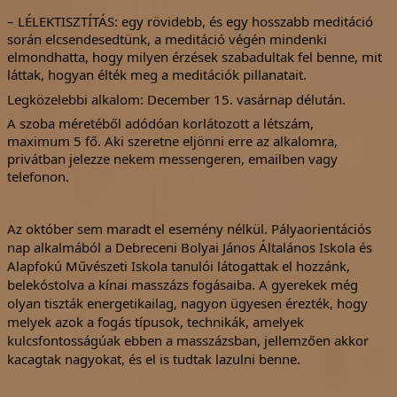
– LÉLEKTISZTÍTÁS: egy rövidebb, és egy hosszabb meditáció
során elcsendesedtünk, a meditáció végén mindenki
elmondhatta, hogy milyen érzések szabadultak fel benne, mit
láttak, hogyan élték meg a meditációk pillanatait.
Legközelebbi alkalom: December 15. vasárnap délután.
A szoba méretéből adódóan korlátozott a létszám,
maximum 5 fő.
Aki szeretne eljönni erre az alkalomra,
privátban jelezze nekem messengeren, emailben vagy
telefonon.
Az október sem maradt el esemény nélkül.
Pályaorientációs
nap alkalmából a Debreceni Bolyai János Általános Iskola és
Alapfokú Művészeti Iskola tanulói látogattak el hozzánk,
belekóstolva a kínai masszázs fogásaiba. A gyerekek még
olyan tiszták energetikailag, nagyon ügyesen érezték, hogy
melyek azok a fogás típusok, technikák, amelyek
kulcsfontosságúak ebben a masszázsban, jellemzően akkor
kacagtak nagyokat, és el is tudtak lazulni benne.