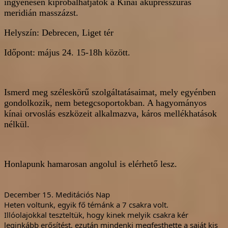
ingyenesen kipróbálhatjátok a Kínai akupresszúrás
meridián masszázst.
Helyszín: Debrecen, Liget tér
Időpont: május 24. 15-18h között.
Ismerd meg széleskörű szolgáltatásaimat, mely egyénben
gondolkozik, nem betegcsoportokban. A hagyományos
kínai orvoslás eszközeit alkalmazva, káros mellékhatások
nélkül.
Honlapunk hamarosan angolul is elérhető lesz.
December 15. Meditációs Nap
Heten voltunk, egyik fő témánk a 7 csakra volt.
Illóolajokkal
teszteltük, hogy kinek melyik csakra kér
leginkább erősítést, ezután mindenki megfesthette a saját kis