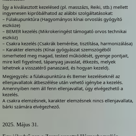
Így a kiválasztott kezelésed (pl. masszázs, Reiki, stb.) mellett
ingyenesen kipróbálhatod az alábbi szolgáltatásokat:
– Fülakupunktúra (Hagyományos kínai orvoslás gyógyító
eszköze)
– BEMER kezelés (Mikrokeringést támogató orvos technikai
eszköz)
– Csakra kezelés (Csakrák bemérése, tisztítása, harmonizálása)
– Karakter elemzés (Kínai gyógyászat szemszögéből
ismerheted meg magad, tested működését, gyenge pontjait,
mire kell figyelned, tápanyag javaslat, étkezés, melyek
lehetnek a visszatérő panaszaid, és hogyan kezeld).
Megjegyzés: a fülakupunktúra és Bemer kezeléseknél az
ellenjavallatok átbeszélése után vehető igénybe a kezelés.
Amennyiben nem áll fenn ellenjavallat, úgy elvégezhető a
kezelés.
A csakra elemzésnek, karakter elemzésnek nincs ellenjavallata,
bárki számára elvégezhező.
2025. Május 31.