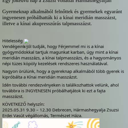
Egy jókedvű nap a Zsuzsi vonattal Hármashegyalján
Gyermeknap alkalmából felnőttek és gyermekek egyaránt
ingyenesen próbálhatták ki a kínai meridián masszázst,
illetve a kínai akupresszúrás talpmasszázst.
Hitelesség
Vendégeink jól tudják, hogy Férjemmel mi is a kínai
gyógymódokkal tartjuk magunkat karban, úgy mint a kínai
meridián masszázs, a kínai talpmasszázs, és a hagyományos
népi tüzes köpöly kezelések rendszeres használatával.
Nagyon örülünk, hogy a gyereknap alkalmából több gyerek is
kipróbálta a Kínai meridián masszázst.
Idén további rendezvényeken is találkozhattok velünk, ahol
továbbra is INGYENESEN próbálhatjátok ki ezt a fajta
masszázst.
KÖVETKEZŐ helyszín:
2025.05.31 9.30 – 12.30 Debrecen, Hármashegyalja Zsuzsi
Erdei Vasút végállomás, Természet Háza.