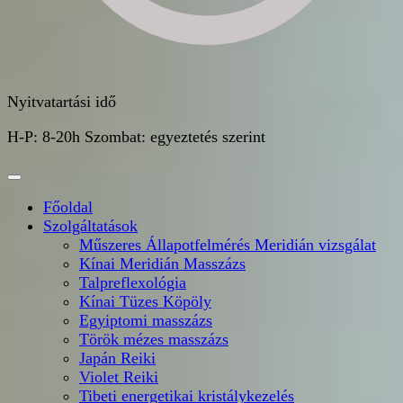
Nyitvatartási idő
H-P: 8-20h Szombat: egyeztetés szerint
Főoldal
Szolgáltatások
Műszeres Állapotfelmérés Meridián vizsgálat
Kínai Meridián Masszázs
Talpreflexológia
Kínai Tüzes Köpöly
Egyiptomi masszázs
Török mézes masszázs
Japán Reiki
Violet Reiki
Tibeti energetikai kristálykezelés