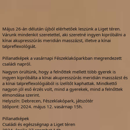
Május 26-án délután újból elérhetőek leszünk a Liget téren.
Várunk mindenkit szeretettel, aki szeretné ingyen kipróbálni a
kínai akupresszúrás meridián masszázst, illetve a kínai
talpreflexológiát.
Pillanatképek a vasárnapi Fészeklakóparkban megrendezett
családi napról.
Nagyon örültünk, hogy a felnőttek mellett több gyerek is
ingyen kipróbálta a kínai akupresszúrás meridián masszázst és
a kínai talpreflexológiából is ízelítőt kaphattak. Mindkettő
nagyon jól eső érzés volt, mind a gyerekek, mind a felnőttek
elmondása szerint.
Helyszín: Debrecen, Fészeklakópark, játszótér
Időpont: 2024. május 12. vasárnap 15h.
Pillanatképek
Családi és egészségnap a Liget téren