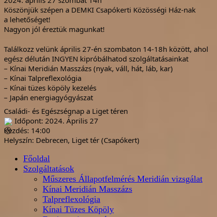
2024. április 27 szombat 14h
Köszönjük szépen a
DEMKI Csapókerti Közösségi Ház
-nak
a lehetőséget!
Nagyon jól éreztük magunkat!
Találkozz velünk április 27-én szombaton 14-18h között, ahol
egész délután INGYEN kipróbálhatod szolgáltatásainkat
– Kínai Meridián Masszázs (nyak, váll, hát, láb, kar)
– Kínai Talpreflexológia
– Kínai tüzes köpöly kezelés
– Japán energiagyógyászat
Családi- és Egészségnap a Liget téren
Időpont: 2024. Április 27
Kezdés: 14:00
Helyszín: Debrecen, Liget tér (Csapókert)
Főoldal
Szolgáltatások
Műszeres Állapotfelmérés Meridián vizsgálat
Kínai Meridián Masszázs
Talpreflexológia
Kínai Tüzes Köpöly