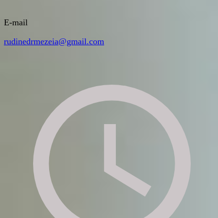
E-mail
rudinedrmezeia@gmail.com