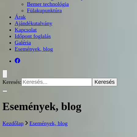
Bemer technológia
Fülakupunktúra
Árak
Ajándékutalvány
Kapcsolat
Időpont foglalás
Galéria
Események, blog
Keresés:
Események, blog
Kezdőlap
Események, blog