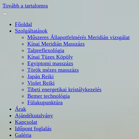
Tovább a tartalomra
Főoldal
Szolgáltatások
Műszeres Állapotfelmérés Meridián vizsgálat
Kínai Meridián Masszázs
Talpreflexológia
Kínai Tüzes Köpöly
Egyiptomi masszázs
Török mézes masszázs
Japán Reiki
Violet Reiki
Tibeti energetikai kristálykezelés
Bemer technológia
Fülakupunktúra
Árak
Ajándékutalvány
Kapcsolat
Időpont foglalás
Galéria